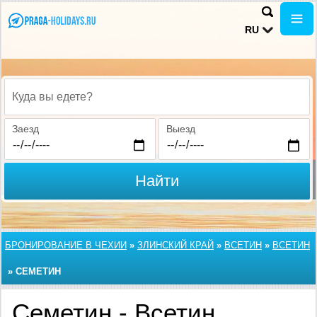
RU
Куда вы едете?
Заезд
Выезд
Найти
БРОНИРОВАНИЕ В ЧЕХИИ
»
ЗЛИНСКИЙ КРАЙ
»
ВСЕТИН
»
ВСЕТИН
»
СЕМЕТИН
Семетин - Всетин