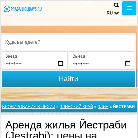
RU
Куда вы едете?
Заезд
Выезд
Найти
БРОНИРОВАНИЕ В ЧЕХИИ
»
ЗЛИНСКИЙ КРАЙ
»
ЗЛИН
»
ЙЕСТРАБИ
Аренда жилья Йестраби
(Jestrabi): цены на