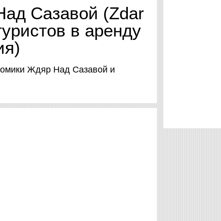
Над Сазавой (Zdar
туристов в аренду
ия)
 домики Ждяр Над Сазавой и