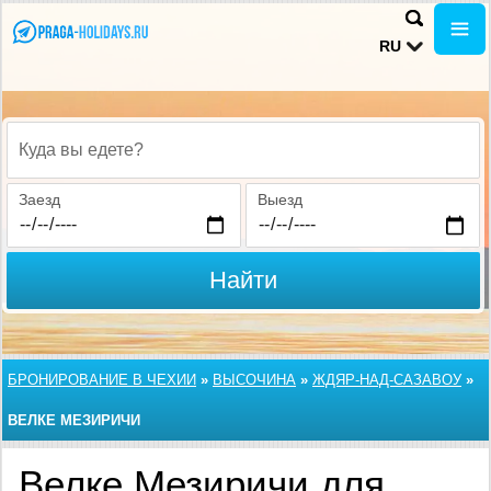
RU
Куда вы едете?
Заезд
Выезд
Найти
БРОНИРОВАНИЕ В ЧЕХИИ
»
ВЫСОЧИНА
»
ЖДЯР-НАД-САЗАВОУ
»
ВЕЛКЕ МЕЗИРИЧИ
Велке Мезиричи для