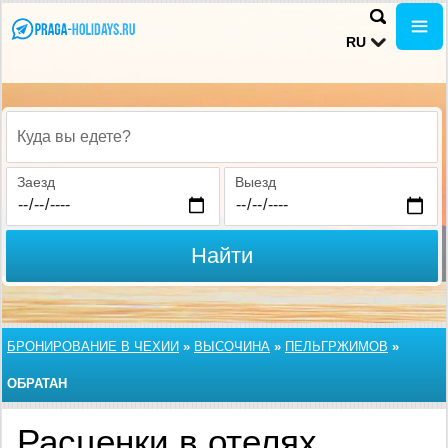
RU
Куда вы едете?
Заезд
Выезд
Найти
БРОНИРОВАНИЕ В ЧЕХИИ
»
ВЫСОЧИНА
»
ПЕЛЬГРЖИМОВ
»
ОБРАТАН
Расценки в отелях