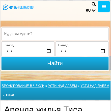
RU
Куда вы едете?
Заезд
Выезд
Найти
БРОНИРОВАНИЕ В ЧЕХИИ
»
УСТИ-НАД-ЛАБЕМ
»
УСТИ-НАД-ЛАБЕМ
»
ТИСА
Аренда жилья Тиса