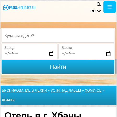
RU
Куда вы едете?
Заезд
Выезд
Найти
БРОНИРОВАНИЕ В ЧЕХИИ
»
УСТИ-НАД-ЛАБЕМ
»
ХОМУТОВ
»
ХБАНЫ
Отель в г. Хбаны,