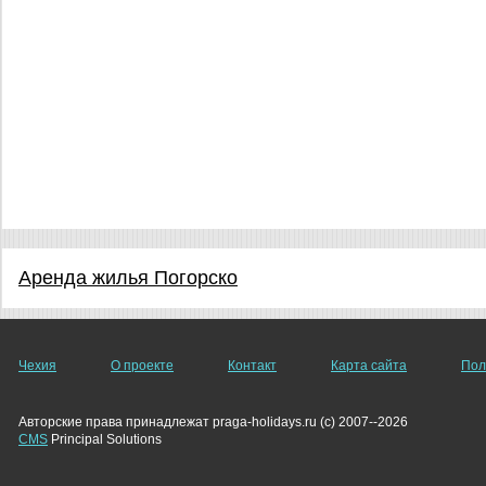
Аренда жилья Погорско
Чехия
О проекте
Контакт
Карта сайта
Пол
Авторские права принадлежат praga-holidays.ru (c) 2007--2026
CMS
Principal Solutions