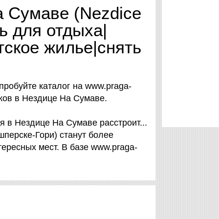
а Сумаве (Nezdice
ь для отдыха|
тское жилье|снять
пробуйте каталог на www.praga-
иков в Нездице На Сумаве.
я в Нездице На Сумаве расстроит...
шперске-Гори) станут более
ересных мест. В базе www.praga-