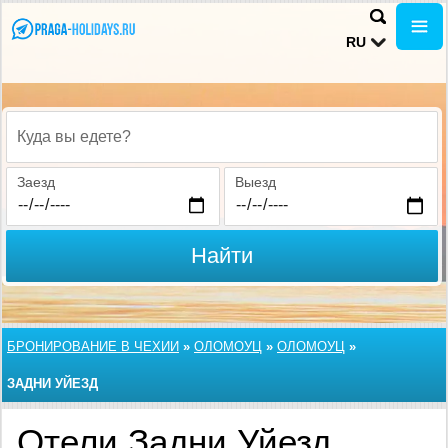
RU
Куда вы едете?
Заезд
Выезд
Найти
БРОНИРОВАНИЕ В ЧЕХИИ
»
ОЛОМОУЦ
»
ОЛОМОУЦ
»
ЗАДНИ УЙЕЗД
Отели Задни Уйезд