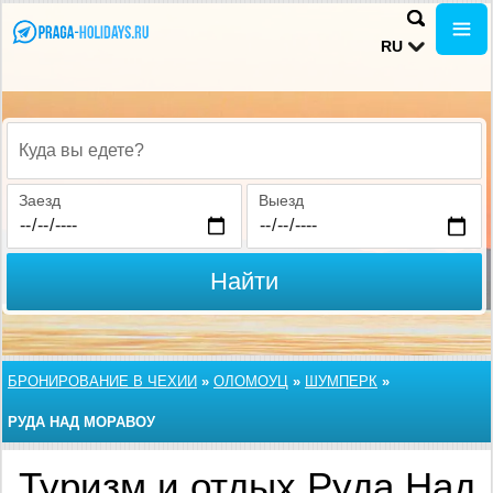
RU
Куда вы едете?
Заезд
Выезд
Найти
БРОНИРОВАНИЕ В ЧЕХИИ
»
ОЛОМОУЦ
»
ШУМПЕРК
»
РУДА НАД МОРАВОУ
Туризм и отдых Руда Над