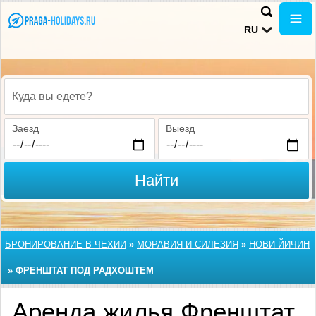
RU
Куда вы едете?
Заезд
Выезд
Найти
БРОНИРОВАНИЕ В ЧЕХИИ
»
МОРАВИЯ И СИЛЕЗИЯ
»
НОВИ-ЙИЧИН
»
ФРЕНШТАТ ПОД РАДХОШТЕМ
Аренда жилья Френштат