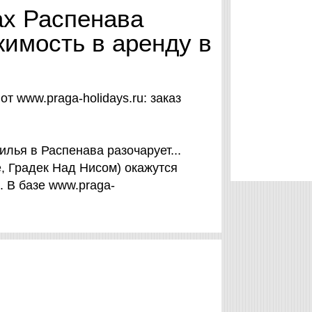
ах Распенава
жимость в аренду в
 www.praga-holidays.ru: заказ
лья в Распенава разочарует...
, Градек Над Нисом) окажутся
. В базе www.praga-