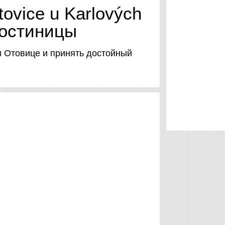
ovice u Karlových
гостиницы
жи Отовице и принять достойный