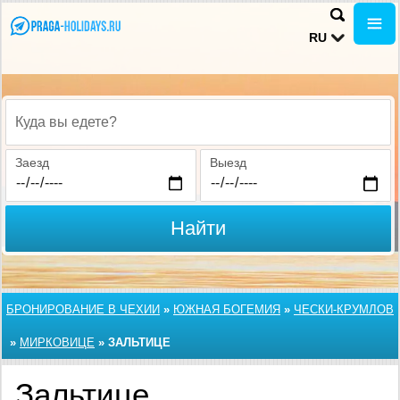
RU
Куда вы едете?
Заезд
Выезд
Найти
БРОНИРОВАНИЕ В ЧЕХИИ
»
ЮЖНАЯ БОГЕМИЯ
»
ЧЕСКИ-КРУМЛОВ
»
МИРКОВИЦЕ
»
ЗАЛЬТИЦЕ
Зальтице