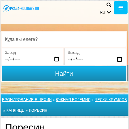
RU
Куда вы едете?
Заезд
Выезд
Найти
БРОНИРОВАНИЕ В ЧЕХИИ
»
ЮЖНАЯ БОГЕМИЯ
»
ЧЕСКИ-КРУМЛОВ
»
КАПЛИЦЕ
»
ПОРЕСИН
Поресин