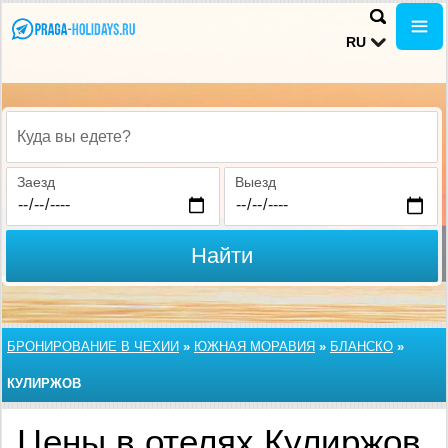
RU
Куда вы едете?
Заезд
Выезд
Найти
БРОНИРОВАНИЕ В ЧЕХИИ
»
ЮЖНАЯ МОРАВИЯ
»
БЛАНСКО
»
КУЛИРЖОВ
Цены в отелях Кулиржов