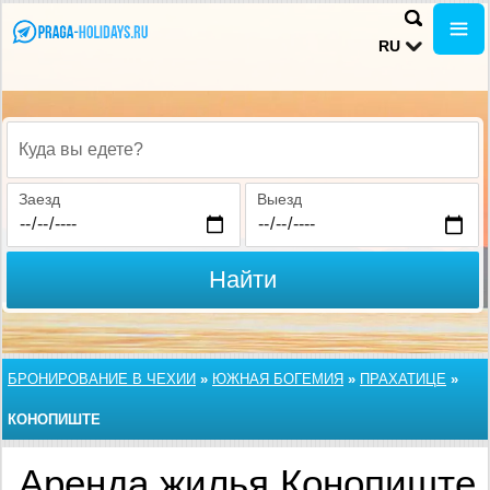
RU
Куда вы едете?
Заезд
Выезд
Найти
БРОНИРОВАНИЕ В ЧЕХИИ
»
ЮЖНАЯ БОГЕМИЯ
»
ПРАХАТИЦЕ
»
КОНОПИШТЕ
Аренда жилья Конопиште