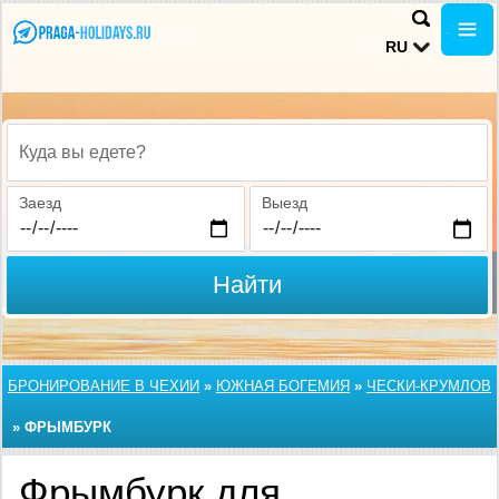
RU
Куда вы едете?
Заезд
Выезд
Найти
БРОНИРОВАНИЕ В ЧЕХИИ
»
ЮЖНАЯ БОГЕМИЯ
»
ЧЕСКИ-КРУМЛОВ
»
ФРЫМБУРК
Фрымбурк для