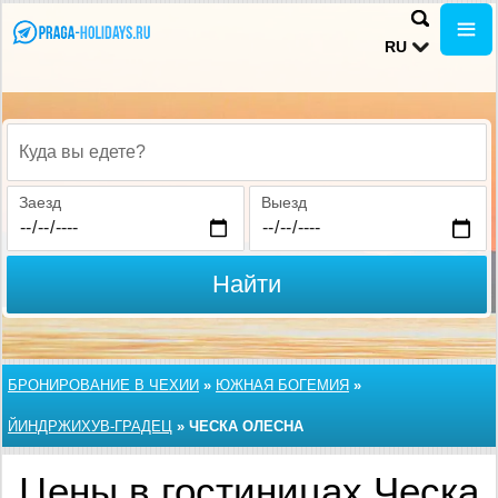
RU
Куда вы едете?
Заезд
Выезд
Найти
БРОНИРОВАНИЕ В ЧЕХИИ
»
ЮЖНАЯ БОГЕМИЯ
»
ЙИНДРЖИХУВ-ГРАДЕЦ
»
ЧЕСКА ОЛЕСНА
Цены в гостиницах Ческа