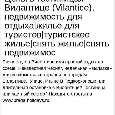
Вилантице (Vilantice),
недвижимость для
отдыха|жилье для
туристов|туристское
жилье|снять жилье|снять
недвижимос
Бизнес-тур в Вилантице или простой отдых по
схеме "Неизвестная Чехия", недельная «вылазка»
для знакомства со страной по городам
Вилантице, Упице, Ртыне В Подкорконоши или
длительная остановка в Вилантице? Гостиница
или частный сектор? Находите ответы на
www.praga-holidays.ru!