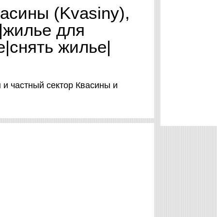
асины (Kvasiny),
|жилье для
е|снять жилье|
 и частный сектор Квасины и