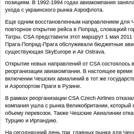
позициям. В 1992-1994 годах авиакомпания занял
ухода с украинского рынка Аэрофлота.
Еще одним восстановленным направлением для Ч
повторное открытие рейса в Попрад, словацкий го
Татры. CSA представили этот маршрут 1 мая 2011
Прага-Попрад-Прага обслуживали бюджетные авиа
существующая SkyEurope и Air Ostrava.
Открытие новых направлений от CSA состоялось 
реорганизации авиакомпании. В настоящее время 
включении Чешских авиалиний в тот же государст
и Аэропортом Праги в Рузине.
В рамках реорганизации CSA Czech Airlines отказа
компания ушла с рынка Великобритании, который
объему перевозок. Также Чешские Авиалинии отка
Турцию и Ирландию.
На сегодняшний день три главных рынка для Чеш