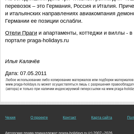
перевозок – это Германия, Россия и Италия. Прич
и итальянских направлениях авиакомпания демонст
Германии ее позиции ослабли.
Отели Праги
и апартаменты, коттеджи и виллы - 
портале praga-holidays.ru
Илья Калачёв
Дата: 07.05.2011
Чехия
О проекте
Контакт
Карта сайта
Пол
Авторские права принадлежат praga-holidays.ru (c) 2007--2026