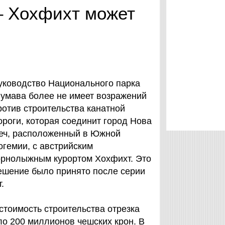
– Хохфихт может
уководство Национального парка
умава более не имеет возражений
ротив строительства канатной
ороги, которая соединит город Нова
еч, расположенный в Южной
огемии, с австрийским
орнолыжным курортом Хохфихт. Это
ешение было принято после серии
.
стоимость строительства отрезка
ло 200 миллионов чешских крон. В