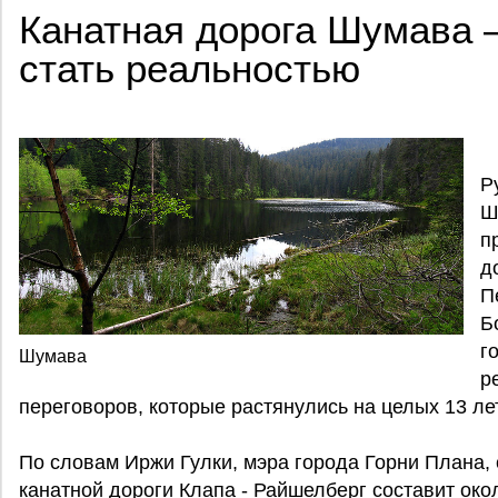
Канатная дорога Шумава 
стать реальностью
Р
Ш
п
д
П
Б
г
Шумава
р
переговоров, которые растянулись на целых 13 лет
По словам Иржи Гулки, мэра города Горни Плана, 
канатной дороги Клапа - Райшелберг составит око