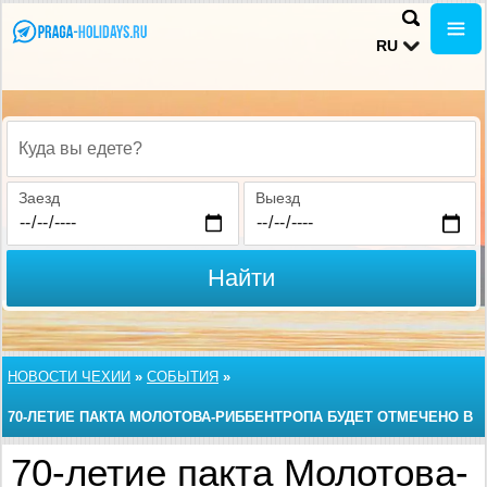
RU
Куда вы едете?
Заезд
Выезд
Найти
НОВОСТИ ЧЕХИИ
»
СОБЫТИЯ
»
70-ЛЕТИЕ ПАКТА МОЛОТОВА-РИББЕНТРОПА БУДЕТ ОТМЕЧЕНО В
ПРАГЕ
70-летие пакта Молотова-