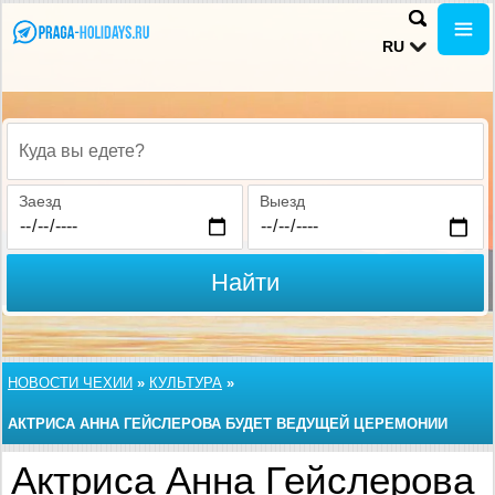
RU
Куда вы едете?
Заезд
Выезд
Найти
НОВОСТИ ЧЕХИИ
»
КУЛЬТУРА
»
АКТРИСА АННА ГЕЙСЛЕРОВА БУДЕТ ВЕДУЩЕЙ ЦЕРЕМОНИИ
MAGNESIA LITERA
Актриса Анна Гейслерова