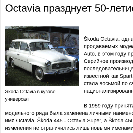
Octavia празднует 50-лети
Škoda Octavia, одн
продаваемых модел
Auto, в этом году 
Серийное производ
последовательнице
известной как Spart
стала восьмой по 
национализированн
Škoda Octavia в кузове
универсал
В 1959 году приня
модельного ряда была заменена личными наимено
имя Octavia, Škoda 445 - Octavia Super, а Škoda 45
изменения не ограничились лишь новыми именами