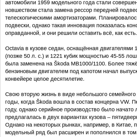
автомобили 1959 модельного года стали соверш
новшеством стала замена рессор передней подвес
телескопическими амортизаторами. Планировалос
подвески, однако такая инновация показалась кон
оправданной, и они решили оставить всё, как есть.
Octavia в кузове седан, оснащённая двигателями 1
(позже 50 л. с.) и 1221 кубик мощностью 45-55 ло
была заменена на Škoda MB1000/1100. Более тяж
бензиновым двигателем под капотом начал выпуска
конвейере целое десятилетие.
Свою вторую жизнь в виде небольшого семейного а
годы, когда Škoda вошла в состав концерна VW. П
году, однако серийное производство было начато л
предлагалась в двух вариантах кузова – пятидвер
Однако на некоторых рынках, например, в Китае, 
модельный ряд был расширен и пополнился в том 