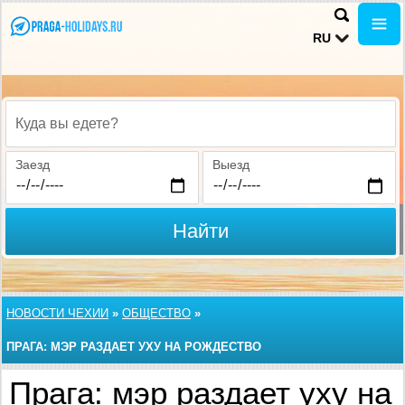
RU
Куда вы едете?
Заезд
Выезд
Найти
НОВОСТИ ЧЕХИИ
»
ОБЩЕСТВО
»
ПРАГА: МЭР РАЗДАЕТ УХУ НА РОЖДЕСТВО
Прага: мэр раздает уху на